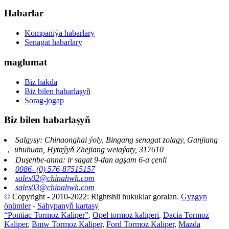
Habarlar
Kompaniýa habarlary
Senagat habarlary
maglumat
Biz hakda
Biz bilen habarlaşyň
Sorag-jogap
Biz bilen habarlaşyň
Salgysy: Chinaonghai ýoly, Bingang senagat zolagy, Ganjiang
， uhuhuan, Hytaýyň Zhejiang welaýaty, 317610
Duşenbe-anna: ir sagat 9-dan agşam 6-a çenli
0086- (0) 576-87515157
sales02@chinahwh.com
sales03@chinahwh.com
© Copyright - 2010-2022: Rightshli hukuklar goralan.
Gyzgyn
önümler
-
Sahypanyň kartasy
“Pontiac Tormoz Kaliper”
,
Opel tormoz kaliperi
,
Dacia Tormoz
Kaliper
,
Bmw Tormoz Kaliper
,
Ford Tormoz Kaliper
,
Mazda