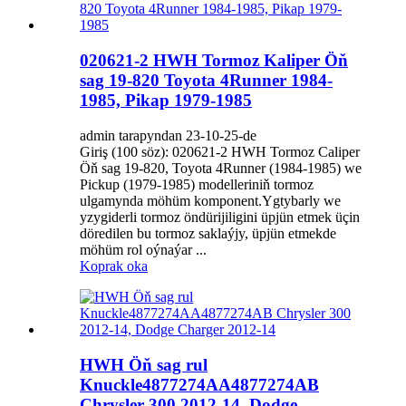
020621-2 HWH Tormoz Kaliper Öň
sag 19-820 Toyota 4Runner 1984-
1985, Pikap 1979-1985
admin tarapyndan 23-10-25-de
Giriş (100 söz): 020621-2 HWH Tormoz Caliper
Öň sag 19-820, Toyota 4Runner (1984-1985) we
Pickup (1979-1985) modelleriniň tormoz
ulgamynda möhüm komponent.Ygtybarly we
yzygiderli tormoz öndürijiligini üpjün etmek üçin
döredilen bu tormoz saklaýjy, üpjün etmekde
möhüm rol oýnaýar ...
Koprak oka
HWH Öň sag rul
Knuckle4877274AA4877274AB
Chrysler 300 2012-14, Dodge