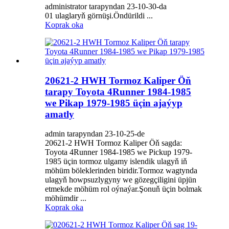
administrator tarapyndan 23-10-30-da
01 ulaglaryň görnüşi.Öndürildi ...
Koprak oka
20621-2 HWH Tormoz Kaliper Öň
tarapy Toyota 4Runner 1984-1985
we Pikap 1979-1985 üçin ajaýyp
amatly
admin tarapyndan 23-10-25-de
20621-2 HWH Tormoz Kaliper Öň sagda:
Toyota 4Runner 1984-1985 we Pickup 1979-
1985 üçin tormoz ulgamy islendik ulagyň iň
möhüm böleklerinden biridir.Tormoz wagtynda
ulagyň howpsuzlygyny we gözegçiligini üpjün
etmekde möhüm rol oýnaýar.Şonuň üçin bolmak
möhümdir ...
Koprak oka