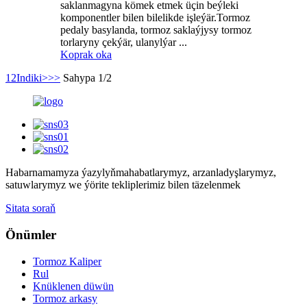
saklanmagyna kömek etmek üçin beýleki
komponentler bilen bilelikde işleýär.Tormoz
pedaly basylanda, tormoz saklaýjysy tormoz
torlaryny çekýär, ulanylýar ...
Koprak oka
1
2
Indiki>
>>
Sahypa 1/2
Habarnamamyza ýazylyň
mahabatlarymyz, arzanladyşlarymyz,
satuwlarymyz we ýörite tekliplerimiz bilen täzelenmek
Sitata soraň
Önümler
Tormoz Kaliper
Rul
Knüklenen düwün
Tormoz arkasy