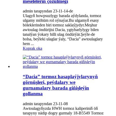
meseleleriň çözülmegi
admin tarapyndan 23-11-14-de
Ulagyň howpsuzlygy barada aýdylanda, tormoz
ulgamy möhüm rol oýnaýar.Bu ulgamyň esasy
böleklerinden biri tormoz saklaýjydyr.Meşhur
awtoulag öndürijisi Dacia, ygtybarlylygy bilen
tanalýan ýokary hilli ulag öndürýär.Şeýle-de
bolsa, beýleki ulaglar ýaly, “Dacia” awtoulaglary
hem ...
Koprak oka
“Dacia” tormoz hasaplaýjylarynyň
görnüşleri, peýdalary we
gurnamalary barada giňişleýin
gollanma
admin tarapyndan 23-11-08
Awtoulagyňyzda HWH tormoz kaliperiniň öň
tarapyny nädip dogry gurmaly 18-B5549 Tormoz