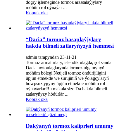
dogry işlemeginde tormoz arassalaýjylary
möhüm rol oýnaýar ...
Koprak oka
“Dacia” tormoz hasaplaýjylary
hakda bilmeli zatlaryňyzyň hemmesi
admin tarapyndan 23-11-21
Tormoz armaturlary, islendik ulagda, şol sanda
Dacia awtoulaglarynda tormoz ulgamynyň
möhüm bölegi.Netijeli tormoz öndürijiligini
üpjün etmekde we sürüjiniň we ýolagçylaryň
howpsuzlygyny üpjün etmekde möhüm rol
oýnaýarlar.Bu makala size Da hakda bilmeli
zatlaryňyzy hödürlär ...
Koprak oka
Dakýanyň tormoz kaliprleri umumy