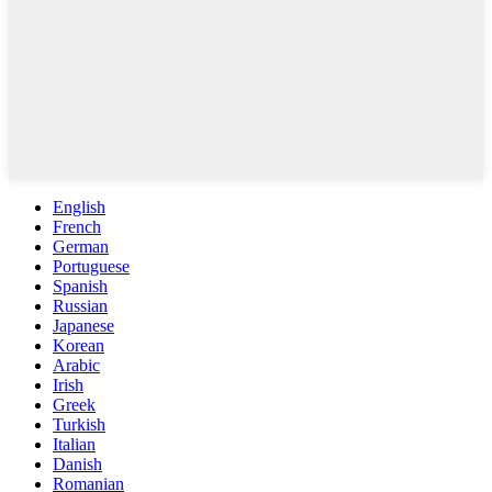
English
French
German
Portuguese
Spanish
Russian
Japanese
Korean
Arabic
Irish
Greek
Turkish
Italian
Danish
Romanian