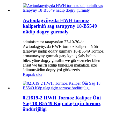
Awtoulagyňyzda HWH tormoz
kaliperiniň sag tarapyny 18-B5549
nädip dogry gurmaly
administrator tarapyndan 23-10-30-da
Awtoulagyňyzda HWH tormoz kaliperiniň öň
tarapyny nädip dogry gurmaly 18-B5549 Tormoz
armaturasyny gurmak gaty kyn iş ýaly bolup
biler, ýöne dogry gurallar we görkezmeler bilen
aňsat we täsirli edilip bilner.Bu makalada size
ädimme-ädim dogry ýol görkezeris ...
Koprak oka
021619-2 HWH Tormoz Kaliper Öňi
Sag 18-B5549 Köp ulag üçin tormoz
öndürijiligi