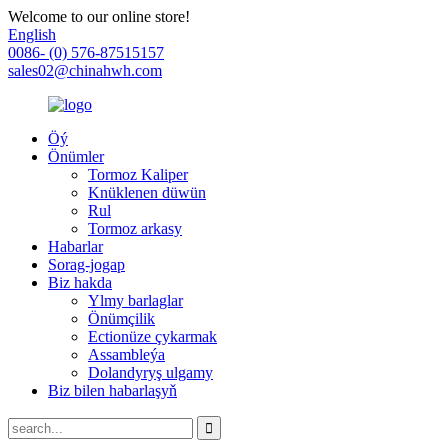
Welcome to our online store!
English
0086- (0) 576-87515157
sales02@chinahwh.com
Öý
Önümler
Tormoz Kaliper
Knüklenen düwün
Rul
Tormoz arkasy
Habarlar
Sorag-jogap
Biz hakda
Ylmy barlaglar
Önümçilik
Ectionüze çykarmak
Assambleýa
Dolandyryş ulgamy
Biz bilen habarlaşyň