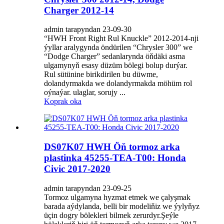
Charger 2012-14
admin tarapyndan 23-09-30
“HWH Front Right Rul Knuckle” 2012-2014-nji
ýyllar aralygynda öndürilen “Chrysler 300” we
“Dodge Charger” sedanlarynda öňdäki asma
ulgamynyň esasy düzüm bölegi bolup durýar.
Rul sütünine birikdirilen bu düwme,
dolandyrmakda we dolandyrmakda möhüm rol
oýnaýar. ulaglar, sorujy ...
Koprak oka
DS07K07 HWH Öň tormoz arka
plastinka 45255-TEA-T00: Honda
Civic 2017-2020
admin tarapyndan 23-09-25
Tormoz ulgamyna hyzmat etmek we çalyşmak
barada aýdylanda, belli bir modeliňiz we ýylyňyz
üçin dogry bölekleri bilmek zerurdyr.Şeýle