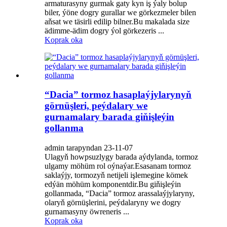
armaturasyny gurmak gaty kyn iş ýaly bolup
biler, ýöne dogry gurallar we görkezmeler bilen
aňsat we täsirli edilip bilner.Bu makalada size
ädimme-ädim dogry ýol görkezeris ...
Koprak oka
“Dacia” tormoz hasaplaýjylarynyň
görnüşleri, peýdalary we
gurnamalary barada giňişleýin
gollanma
admin tarapyndan 23-11-07
Ulagyň howpsuzlygy barada aýdylanda, tormoz
ulgamy möhüm rol oýnaýar.Esasanam tormoz
saklaýjy, tormozyň netijeli işlemegine kömek
edýän möhüm komponentdir.Bu giňişleýin
gollanmada, “Dacia” tormoz arassalaýjylaryny,
olaryň görnüşlerini, peýdalaryny we dogry
gurnamasyny öwreneris ...
Koprak oka