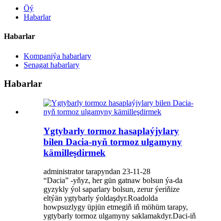
Öý
Habarlar
Habarlar
Kompaniýa habarlary
Senagat habarlary
Habarlar
Ygtybarly tormoz hasaplaýjylary
bilen Dacia-nyň tormoz ulgamyny
kämilleşdirmek
administrator tarapyndan 23-11-28
“Dacia” -yňyz, her gün gatnaw bolsun ýa-da
gyzykly ýol saparlary bolsun, zerur ýeriňize
eltýän ygtybarly ýoldaşdyr.Roadolda
howpsuzlygy üpjün etmegiň iň möhüm tarapy,
ygtybarly tormoz ulgamyny saklamakdyr.Daci-iň