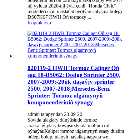
bölekleriň biri öň tormozyň arka tarapy we 2017-
nji ýyldan 2020-nji ýyla çenli “Honda Civic”
modelleri üçin maslahat berilýän çalyşma bölegi
DS07K07 HWH Öň tormozy ...
Koprak oka
020119-2 HWH Tormoz Caliper Öň
sag 18-B5062: Dodge Sprinter 2500,
2007-2009;-20ük daşaýjy sprinter
2500, 2007-2018;Mersedes-Benz
Sprinter: Tormoz ulgamynyň
komponentleriniň synagy
admin tarapyndan 23-09-20
Söwda ulaglary dünýäsinde tormoz
arassalaýjylary howpsuzlykda möhüm rol
oýnaýar.Kaliper tormoz ulgamynyň esasy düzüm
bölegi bolup, ulagyň haýallaşmagyna we