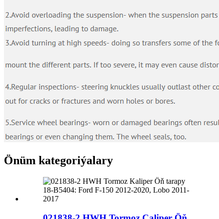
Önüm kategoriýalary
021838-2 HWH Tormoz Caliper Öň