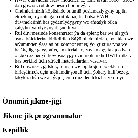
dan gowrak rul düwmesini hödürleýär.
Önümlerimiziň köpüsinde önümiň poslamazlygyny üpjün
etmek üçin ýörite gara örtük bar, bu bolsa HWH
düwmeleriniň has çydamlydygyny we aňsatlyk bilen
çalşylmaýandygyny düşündirýär.
Rul düwmesinde konsentrator ýa-da eplenç bar we ulagyň
asma böleklerine birikdirilen.Süýümli demirden, polatdan we
alýuminden ýasalan bu komponentler, ýol çukurlaryna we
heläkçilige garşy güýçli materiallary saýlamagy talap edýän
öňdäki asmanyň howpsuzlygy üçin möhümdir.HWH rullary
has berkligi üçin güýçli materiallardan ýasalýar.
Rul düwmesi, galstuk, rulman we top bogun böleklerini
birleşdirmek üçin möhümdir.şonuň üçin ýokary hilli bezeg,
takyk radiýa we ajaýyp işlenip düzülen tekizlik zerurdyr.
Önümiň jikme-jigi
Jikme-jik programmalar
Kepillik