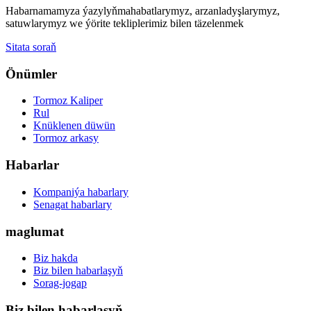
Habarnamamyza ýazylyň
mahabatlarymyz, arzanladyşlarymyz,
satuwlarymyz we ýörite tekliplerimiz bilen täzelenmek
Sitata soraň
Önümler
Tormoz Kaliper
Rul
Knüklenen düwün
Tormoz arkasy
Habarlar
Kompaniýa habarlary
Senagat habarlary
maglumat
Biz hakda
Biz bilen habarlaşyň
Sorag-jogap
Biz bilen habarlaşyň