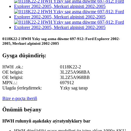
0118K22-2 HWH Yzky sag asma düwme 697-912: Ford Explorer 2002-
2005, Merkuri alpinisti 2002-2005
Gysga düşündiriş:
HWH .ok.:
0118K22-2
OE belgisi:
3L2Z5A968BA
OE belgisi:
3L2Z5A968BB
MPN.:.:
697912
Ulagda ýerleşdirmek:
Yzky sag tarap
Bize e-poçta iberiň
Önümiň beýany
HWH rulunyň aşakdaky aýratynlyklary bar
HWH dünýädäki esasy modelleri öz içine alýan 1000+ SKU-