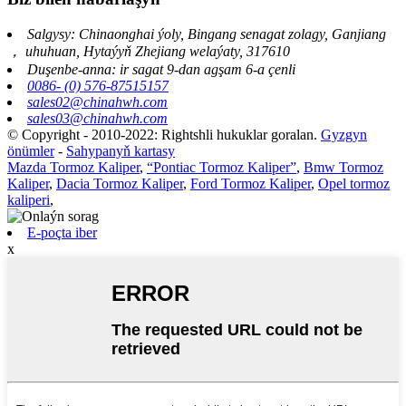
Salgysy: Chinaonghai ýoly, Bingang senagat zolagy, Ganjiang
， uhuhuan, Hytaýyň Zhejiang welaýaty, 317610
Duşenbe-anna: ir sagat 9-dan agşam 6-a çenli
0086- (0) 576-87515157
sales02@chinahwh.com
sales03@chinahwh.com
© Copyright - 2010-2022: Rightshli hukuklar goralan.
Gyzgyn
önümler
-
Sahypanyň kartasy
Mazda Tormoz Kaliper
,
“Pontiac Tormoz Kaliper”
,
Bmw Tormoz
Kaliper
,
Dacia Tormoz Kaliper
,
Ford Tormoz Kaliper
,
Opel tormoz
kaliperi
,
E-poçta iber
x