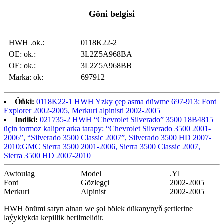
Göni belgisi
HWH .ok.:
0118K22-2
OE: ok.:
3L2Z5A968BA
OE: ok.:
3L2Z5A968BB
Marka: ok:
697912
Öňki:
0118K22-1 HWH Yzky çep asma düwme 697-913: Ford
Explorer 2002-2005, Merkuri alpinisti 2002-2005
Indiki:
021735-2 HWH “Chevrolet Silverado” 3500 18B4815
üçin tormoz kaliper arka tarapy: “Chevrolet Silverado 3500 2001-
2006”, “Silverado 3500 Classic 2007”, Silverado 3500 HD 2007-
2010;GMC Sierra 3500 2001-2006, Sierra 3500 Classic 2007,
Sierra 3500 HD 2007-2010
Awtoulag
Model
.Yl
Ford
Gözlegçi
2002-2005
Merkuri
Alpinist
2002-2005
HWH önümi satyn alnan we şol bölek dükanynyň şertlerine
laýyklykda kepillik berilmelidir.