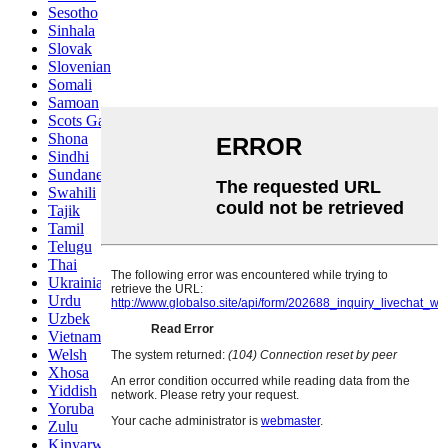
Sesotho
Sinhala
Slovak
Slovenian
Somali
Samoan
Scots Gaelic
Shona
Sindhi
Sundanese
Swahili
Tajik
Tamil
Telugu
Thai
Ukrainian
Urdu
Uzbek
Vietnamese
Welsh
Xhosa
Yiddish
Yoruba
Zulu
Kinyarwanda