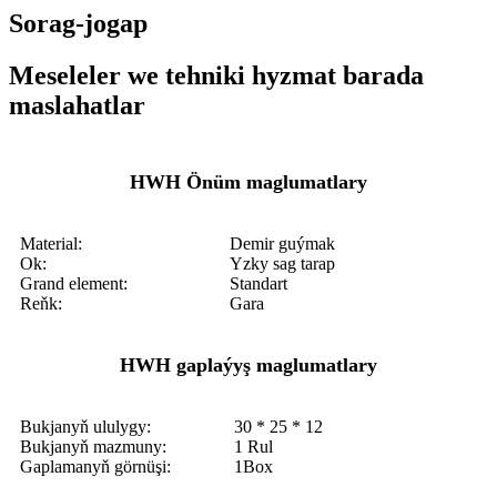
Sorag-jogap
Meseleler we tehniki hyzmat barada
maslahatlar
HWH Önüm maglumatlary
Material:
Demir guýmak
Ok:
Yzky sag tarap
Grand element:
Standart
Reňk:
Gara
HWH gaplaýyş maglumatlary
Bukjanyň ululygy:
30 * 25 * 12
Bukjanyň mazmuny:
1 Rul
Gaplamanyň görnüşi:
1Box