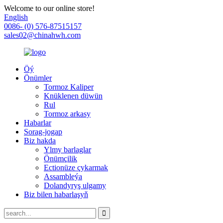
Welcome to our online store!
English
0086- (0) 576-87515157
sales02@chinahwh.com
Öý
Önümler
Tormoz Kaliper
Knüklenen düwün
Rul
Tormoz arkasy
Habarlar
Sorag-jogap
Biz hakda
Ylmy barlaglar
Önümçilik
Ectionüze çykarmak
Assambleýa
Dolandyryş ulgamy
Biz bilen habarlaşyň