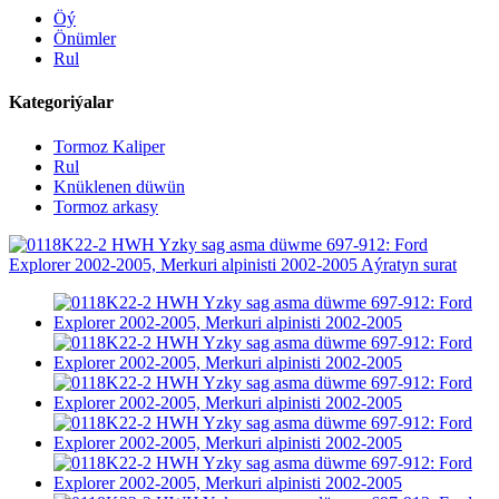
Öý
Önümler
Rul
Kategoriýalar
Tormoz Kaliper
Rul
Knüklenen düwün
Tormoz arkasy