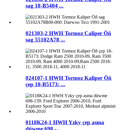
sag 18-B5404 ...
021303-2 HWH Tormoz Caliper Öň
sag 55102A78 ...
024107-1 HWH Tormoz Kaliper Öň
çep 18-B5173: ...
0118K24-1 HWH Yzky çep asma
düwme 698 -...