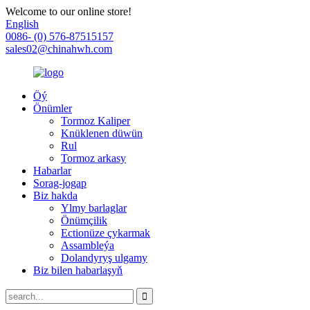
Welcome to our online store!
English
0086- (0) 576-87515157
sales02@chinahwh.com
Öý
Önümler
Tormoz Kaliper
Knüklenen düwün
Rul
Tormoz arkasy
Habarlar
Sorag-jogap
Biz hakda
Ylmy barlaglar
Önümçilik
Ectionüze çykarmak
Assambleýa
Dolandyryş ulgamy
Biz bilen habarlaşyň