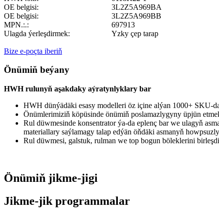
OE belgisi:
3L2Z5A969BA
OE belgisi:
3L2Z5A969BB
MPN.:.:
697913
Ulagda ýerleşdirmek:
Yzky çep tarap
Bize e-poçta iberiň
Önümiň beýany
HWH rulunyň aşakdaky aýratynlyklary bar
HWH dünýädäki esasy modelleri öz içine alýan 1000+ SKU-da
Önümlerimiziň köpüsinde önümiň poslamazlygyny üpjün etmek 
Rul düwmesinde konsentrator ýa-da eplenç bar we ulagyň asma 
materiallary saýlamagy talap edýän öňdäki asmanyň howpsuzlyg
Rul düwmesi, galstuk, rulman we top bogun böleklerini birleşdi
Önümiň jikme-jigi
Jikme-jik programmalar