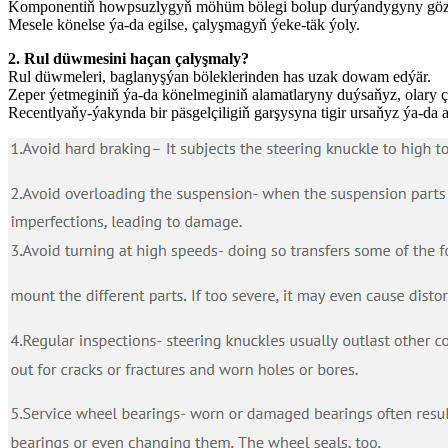
Komponentiň howpsuzlygyň möhüm bölegi bolup durýandygyny göz öňü
Mesele könelse ýa-da egilse, çalyşmagyň ýeke-täk ýoly.
2. Rul düwmesini haçan çalyşmaly?
Rul düwmeleri, baglanyşýan böleklerinden has uzak dowam edýär.
Zeper ýetmeginiň ýa-da könelmeginiň alamatlaryny duýsaňyz, olary ç
Recentlyaňy-ýakynda bir päsgelçiligiň garşysyna tigir ursaňyz ýa-d