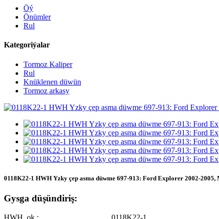
Öý
Önümler
Rul
Kategoriýalar
Tormoz Kaliper
Rul
Knüklenen düwün
Tormoz arkasy
0118K22-1 HWH Yzky çep asma düwme 697-913: Ford Explorer 2002-2005, Me
Gysga düşündiriş:
HWH .ok.:
0118K22-1