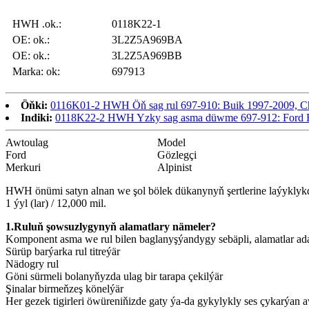
HWH .ok.:
0118K22-1
OE: ok.:
3L2Z5A969BA
OE: ok.:
3L2Z5A969BB
Marka: ok:
697913
Öňki:
0116K01-2 HWH Öň sag rul 697-910: Buik 1997-2009, Che
Indiki:
0118K22-2 HWH Yzky sag asma düwme 697-912: Ford Exp
Awtoulag
Model
Ford
Gözlegçi
Merkuri
Alpinist
HWH önümi satyn alnan we şol bölek dükanynyň şertlerine laýyklykda 
1 ýyl (lar) / 12,000 mil.
1.Ruluň şowsuzlygynyň alamatlary nämeler?
Komponent asma we rul bilen baglanyşýandygy sebäpli, alamatlar ada
Sürüp barýarka rul titreýär
Nädogry rul
Göni sürmeli bolanyňyzda ulag bir tarapa çekilýär
Şinalar birmeňzeş könelýär
Her gezek tigirleri öwüreniňizde gaty ýa-da gykylykly ses çykarýan 