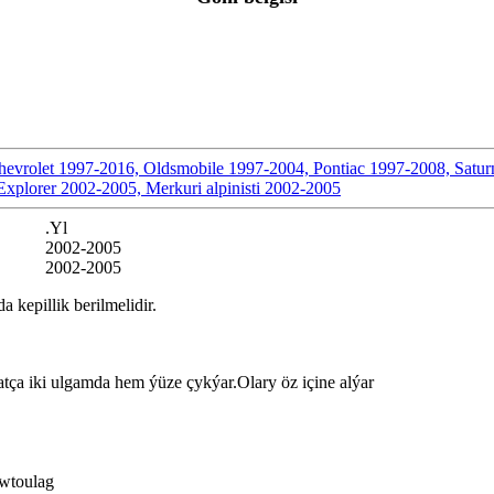
vrolet 1997-2016, Oldsmobile 1997-2004, Pontiac 1997-2008, Satu
lorer 2002-2005, Merkuri alpinisti 2002-2005
.Yl
2002-2005
2002-2005
kepillik berilmelidir.
tça iki ulgamda hem ýüze çykýar.Olary öz içine alýar
awtoulag