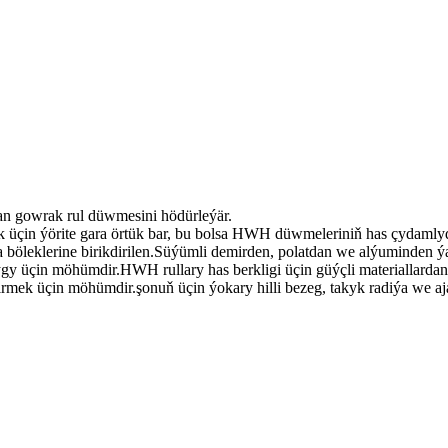
n gowrak rul düwmesini hödürleýär.
üçin ýörite gara örtük bar, bu bolsa HWH düwmeleriniň has çydamly
böleklerine birikdirilen.Süýümli demirden, polatdan we alýuminden ýa
y üçin möhümdir.HWH rullary has berkligi üçin güýçli materiallardan 
rmek üçin möhümdir.şonuň üçin ýokary hilli bezeg, takyk radiýa we aja