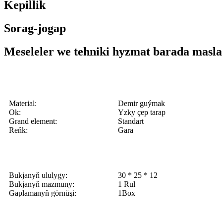
Kepillik
Sorag-jogap
Meseleler we tehniki hyzmat barada masla
Material:
Demir guýmak
Ok:
Yzky çep tarap
Grand element:
Standart
Reňk:
Gara
Bukjanyň ululygy:
30 * 25 * 12
Bukjanyň mazmuny:
1 Rul
Gaplamanyň görnüşi:
1Box