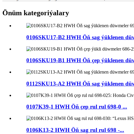
Önüm kategoriýalary
0106SKU17-B2 HWH Öň sag ýüklenen düwm
0106SKU19-B1 HWH Öň çep ýüklenen düwm
0112SKU13-A2 HWH Öň sag ýüklenen düwm
0107K39-1 HWH Öň çep rul rul 698-0 ...
0106K13-2 HWH Öň sag rul rul 698 -...