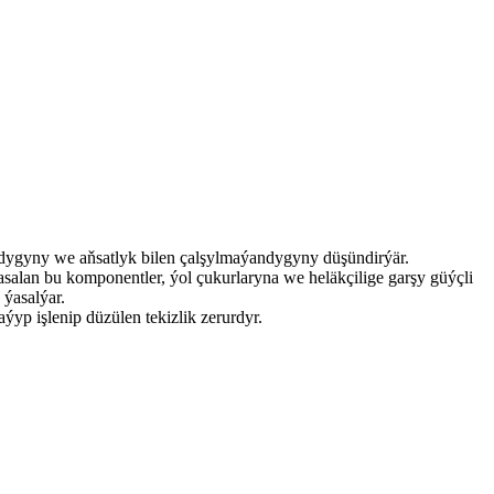
dygyny we aňsatlyk bilen çalşylmaýandygyny düşündirýär.
salan bu komponentler, ýol çukurlaryna we heläkçilige garşy güýçli
ýasalýar.
ýyp işlenip düzülen tekizlik zerurdyr.