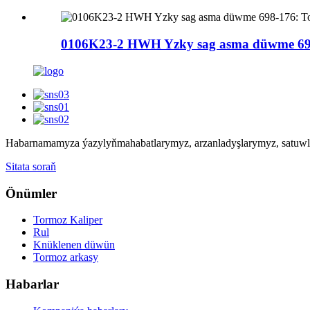
0106K23-2 HWH Yzky sag asma düwme 698
Habarnamamyza ýazylyň
mahabatlarymyz, arzanladyşlarymyz, satuwla
Sitata soraň
Önümler
Tormoz Kaliper
Rul
Knüklenen düwün
Tormoz arkasy
Habarlar