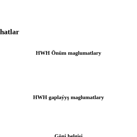
hatlar
HWH Önüm maglumatlary
HWH gaplaýyş maglumatlary
Göni belgisi