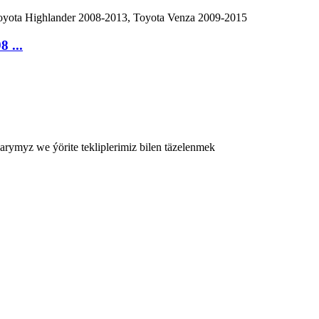
 ...
rymyz we ýörite tekliplerimiz bilen täzelenmek