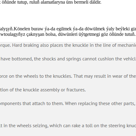
nde tutup, ruluň alamatlaryna üns bermeli däldir.
alyşyň.Könelen buraw ýa-da egilmek ýa-da döwülmek ýaly beýleki gizl
a awtoulagyňyz çaknyşan bolsa, düwünleri üýtgetmegi göz öňünde tutuň.